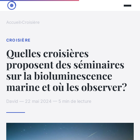
Accueil
›
Croisière
CROISIÈRE
Quelles croisières
proposent des séminaires
sur la bioluminescence
marine et où les observer?
David — 22 mai 2024 — 5 min de lecture